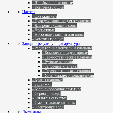
- Шкафы коллекторные
- Комплектующие
Насосы
- Скважинные
- Циркуляционные для отопления
- Для рециркуляции воды
- Дренажные
- Насосные станции для воды
- Комплектующие
Запорно-регулирующая арматура
- Радиаторные вентили и клапаны
- Комплекты радиаторные
- Термостатические клапаны
- Ручные вентили
- Запорные клапаны
- Термостатические головки
- Узлы нижнего подключения
- Краны шаровые
- Задвижки
- Балансировочная арматура
- Сервоприводы
- Фильтры сетчатые
- Смесительные клапаны
- Электроприводы
Дымоходы