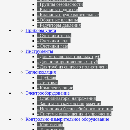
- Группы безопасности
- Клапаны подпитки
- Клапаны предохранительные
- Обратные клапаны
- Редукторы давления
Приборы учета
- Счетчики тепла
- Счетчики воды
- Счетчики газа
Инструменты
- Для металлопластиковых труб
- Для полипропиленовых труб
- Для труб из сшитого полиэтилена
Теплоизоляция
- Трубная
- Листовая
- Комплектующие
Электрооборудование
- Стабилизаторы напряжения
- Защита от скачков напряжения
- Источники бесперебойного питания
- Системы оповещения и управления
Контрольно-измерительное оборудование
- Манометры
- Термометры