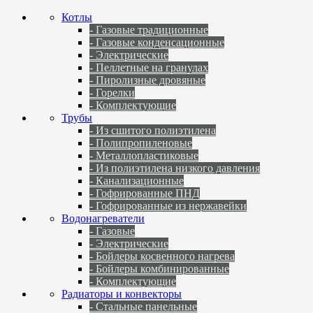
Котлы
- Газовые традиционные
- Газовые конденсационные
- Электрические
- Пеллетные на гранулах
- Пиролизные дровяные
- Горелки
- Комплектующие
Трубы
- Из сшитого полиэтилена
- Полипропиленовые
- Металлопластиковые
- Из полиэтилена низкого давления
- Канализационные
- Гофрированные ПНД
- Гофрированные из нержавейки
Водонагреватели
- Газовые
- Электрические
- Бойлеры косвенного нагрева
- Бойлеры комбинированные
- Комплектующие
Радиаторы и конвекторы
- Стальные панельные