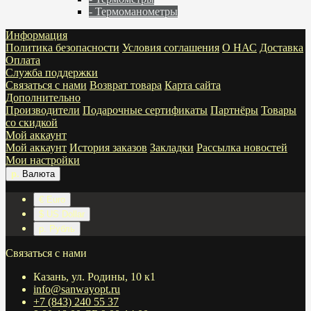
- Термоманометры
Информация
Политика безопасности
Условия соглашения
О НАС
Доставка
Оплата
Служба поддержки
Связаться с нами
Возврат товара
Карта сайта
Дополнительно
Производители
Подарочные сертификаты
Партнёры
Товары
со скидкой
Мой аккаунт
Мой аккаунт
История заказов
Закладки
Рассылка новостей
Мои настройки
р.
Валюта
€ Euro
$ US Dollar
р. Рубль
Связаться с нами
Казань, ул. Родины, 10 к1
info@sanwayopt.ru
+7 (843) 240 55 37