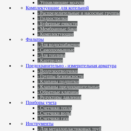
- Управляющие модули
Комплектующие для котельной
- Распределительные и насосные группы
- Гидрострелки
- Буферные емкости
- Мембранные баки
- Комплектующие
Фильтры
- Для водоснабжения
- Самопромывные
- Для топлива
- Картриджи
Предохранительно - измерительная арматура
- Воздухоотводчики
- Группы безопасности
- Клапаны подпитки
- Клапаны предохранительные
- Обратные клапаны
- Редукторы давления
Приборы учета
- Счетчики тепла
- Счетчики воды
- Счетчики газа
Инструменты
- Для металлопластиковых труб