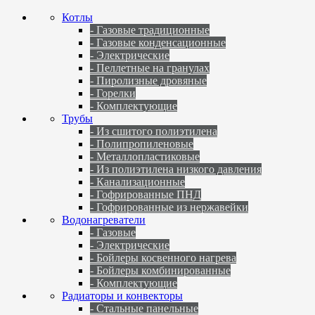
Котлы
- Газовые традиционные
- Газовые конденсационные
- Электрические
- Пеллетные на гранулах
- Пиролизные дровяные
- Горелки
- Комплектующие
Трубы
- Из сшитого полиэтилена
- Полипропиленовые
- Металлопластиковые
- Из полиэтилена низкого давления
- Канализационные
- Гофрированные ПНД
- Гофрированные из нержавейки
Водонагреватели
- Газовые
- Электрические
- Бойлеры косвенного нагрева
- Бойлеры комбинированные
- Комплектующие
Радиаторы и конвекторы
- Стальные панельные