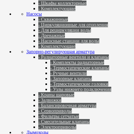
- Шкафы коллекторные
- Комплектующие
Насосы
- Скважинные
- Циркуляционные для отопления
- Для рециркуляции воды
- Дренажные
- Насосные станции для воды
- Комплектующие
Запорно-регулирующая арматура
- Радиаторные вентили и клапаны
- Комплекты радиаторные
- Термостатические клапаны
- Ручные вентили
- Запорные клапаны
- Термостатические головки
- Узлы нижнего подключения
- Краны шаровые
- Задвижки
- Балансировочная арматура
- Сервоприводы
- Фильтры сетчатые
- Смесительные клапаны
- Электроприводы
Дымоходы