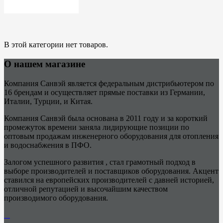
В этой категории нет товаров.
О нашем магазине
Компания Санвэй является федеральным дистрибьютером по
16 брендам и осуществляет прямые поставки из Германии,
Италии, Турции, и Китая.
Компания Санвэй была основана в 2011 году и за короткий
промежуток времени заняла лидирующие позиции по
оптовым продажам инженерного оборудования для отопления
и водоснабжения в ПФО.
Залогом успешного развития , стал грамотный подход в
выборе производителей и поставщиков оборудования. Акцент
ставился на европейских производителей с давней историей,
отличной репутацией и высочайшим качеством
производимого оборудования.