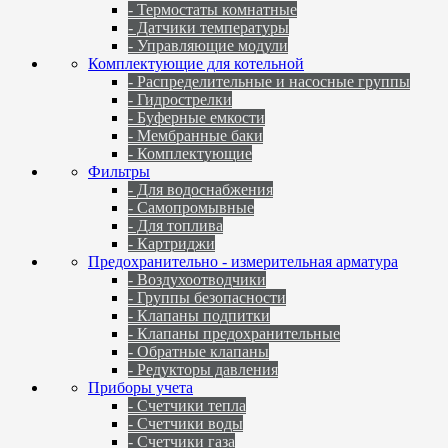
- Термостаты комнатные
- Датчики температуры
- Управляющие модули
Комплектующие для котельной
- Распределительные и насосные группы
- Гидрострелки
- Буферные емкости
- Мембранные баки
- Комплектующие
Фильтры
- Для водоснабжения
- Самопромывные
- Для топлива
- Картриджи
Предохранительно - измерительная арматура
- Воздухоотводчики
- Группы безопасности
- Клапаны подпитки
- Клапаны предохранительные
- Обратные клапаны
- Редукторы давления
Приборы учета
- Счетчики тепла
- Счетчики воды
- Счетчики газа