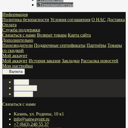
- Термоманометры
Информация
Политика безопасности
Условия соглашения
О НАС
Доставка
Оплата
Служба поддержки
Связаться с нами
Возврат товара
Карта сайта
Дополнительно
Производители
Подарочные сертификаты
Партнёры
Товары
со скидкой
Мой аккаунт
Мой аккаунт
История заказов
Закладки
Рассылка новостей
Мои настройки
р.
Валюта
€ Euro
$ US Dollar
р. Рубль
Связаться с нами
Казань, ул. Родины, 10 к1
info@sanwayopt.ru
+7 (843) 240 55 37