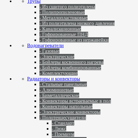
Трубы
- Из сшитого полиэтилена
- Полипропиленовые
- Металлопластиковые
- Из полиэтилена низкого давления
- Канализационные
- Гофрированные ПНД
- Гофрированные из нержавейки
Водонагреватели
- Газовые
- Электрические
- Бойлеры косвенного нагрева
- Бойлеры комбинированные
- Комплектующие
Радиаторы и конвекторы
- Стальные панельные
- Алюминиевые
- Биметаллические
- Конвекторы встраеваемые в пол
- Конвекторы напольные
- Электрические конвекторы
- Полотенцесушители
- Стандарт
- Люкс
- Премиум