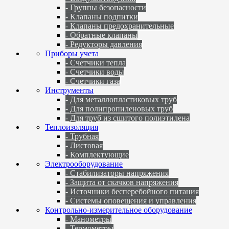
- Группы безопасности
- Клапаны подпитки
- Клапаны предохранительные
- Обратные клапаны
- Редукторы давления
Приборы учета
- Счетчики тепла
- Счетчики воды
- Счетчики газа
Инструменты
- Для металлопластиковых труб
- Для полипропиленовых труб
- Для труб из сшитого полиэтилена
Теплоизоляция
- Трубная
- Листовая
- Комплектующие
Электрооборудование
- Стабилизаторы напряжения
- Защита от скачков напряжения
- Источники бесперебойного питания
- Системы оповещения и управления
Контрольно-измерительное оборудование
- Манометры
- Термометры