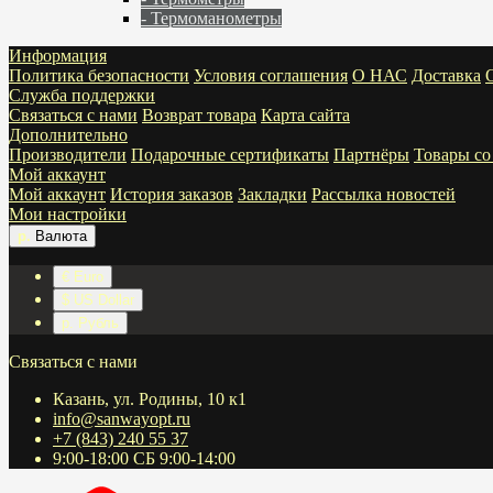
- Термоманометры
Информация
Политика безопасности
Условия соглашения
О НАС
Доставка
Служба поддержки
Связаться с нами
Возврат товара
Карта сайта
Дополнительно
Производители
Подарочные сертификаты
Партнёры
Товары со
Мой аккаунт
Мой аккаунт
История заказов
Закладки
Рассылка новостей
Мои настройки
р.
Валюта
€ Euro
$ US Dollar
р. Рубль
Связаться с нами
Казань, ул. Родины, 10 к1
info@sanwayopt.ru
+7 (843) 240 55 37
9:00-18:00 СБ 9:00-14:00