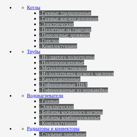
Котлы
- Газовые традиционные
- Газовые конденсационные
- Электрические
- Пеллетные на гранулах
- Пиролизные дровяные
- Горелки
- Комплектующие
Трубы
- Из сшитого полиэтилена
- Полипропиленовые
- Металлопластиковые
- Из полиэтилена низкого давления
- Канализационные
- Гофрированные ПНД
- Гофрированные из нержавейки
Водонагреватели
- Газовые
- Электрические
- Бойлеры косвенного нагрева
- Бойлеры комбинированные
- Комплектующие
Радиаторы и конвекторы
- Стальные панельные