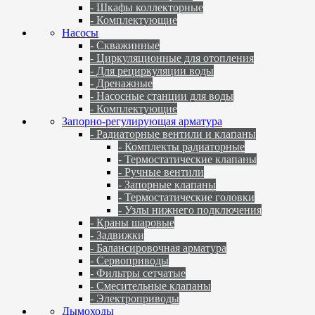
- Шкафы коллекторные
- Комплектующие
Насосы
- Скважинные
- Циркуляционные для отопления
- Для рециркуляции воды
- Дренажные
- Насосные станции для воды
- Комплектующие
Запорно-регулирующая арматура
- Радиаторные вентили и клапаны
- Комплекты радиаторные
- Термостатические клапаны
- Ручные вентили
- Запорные клапаны
- Термостатические головки
- Узлы нижнего подключения
- Краны шаровые
- Задвижки
- Балансировочная арматура
- Сервоприводы
- Фильтры сетчатые
- Смесительные клапаны
- Электроприводы
Дымоходы