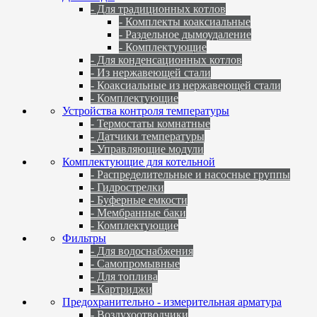
- Для традиционных котлов
- Комплекты коаксиальные
- Раздельное дымоудаление
- Комплектующие
- Для конденсационных котлов
- Из нержавеющей стали
- Коаксиальные из нержавеющей стали
- Комплектующие
Устройства контроля температуры
- Термостаты комнатные
- Датчики температуры
- Управляющие модули
Комплектующие для котельной
- Распределительные и насосные группы
- Гидрострелки
- Буферные емкости
- Мембранные баки
- Комплектующие
Фильтры
- Для водоснабжения
- Самопромывные
- Для топлива
- Картриджи
Предохранительно - измерительная арматура
- Воздухоотводчики