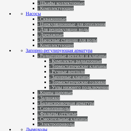
- Шкафы коллекторные
- Комплектующие
Насосы
- Скважинные
- Циркуляционные для отопления
- Для рециркуляции воды
- Дренажные
- Насосные станции для воды
- Комплектующие
Запорно-регулирующая арматура
- Радиаторные вентили и клапаны
- Комплекты радиаторные
- Термостатические клапаны
- Ручные вентили
- Запорные клапаны
- Термостатические головки
- Узлы нижнего подключения
- Краны шаровые
- Задвижки
- Балансировочная арматура
- Сервоприводы
- Фильтры сетчатые
- Смесительные клапаны
- Электроприводы
Дымоходы