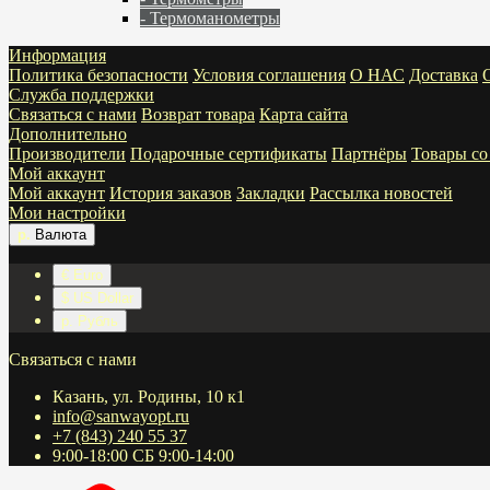
- Термоманометры
Информация
Политика безопасности
Условия соглашения
О НАС
Доставка
Служба поддержки
Связаться с нами
Возврат товара
Карта сайта
Дополнительно
Производители
Подарочные сертификаты
Партнёры
Товары со
Мой аккаунт
Мой аккаунт
История заказов
Закладки
Рассылка новостей
Мои настройки
р.
Валюта
€ Euro
$ US Dollar
р. Рубль
Связаться с нами
Казань, ул. Родины, 10 к1
info@sanwayopt.ru
+7 (843) 240 55 37
9:00-18:00 СБ 9:00-14:00