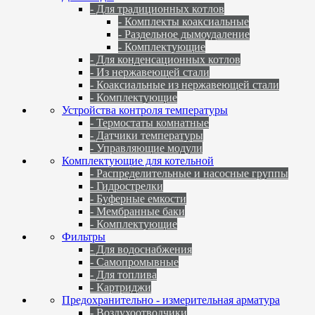
- Для традиционных котлов
- Комплекты коаксиальные
- Раздельное дымоудаление
- Комплектующие
- Для конденсационных котлов
- Из нержавеющей стали
- Коаксиальные из нержавеющей стали
- Комплектующие
Устройства контроля температуры
- Термостаты комнатные
- Датчики температуры
- Управляющие модули
Комплектующие для котельной
- Распределительные и насосные группы
- Гидрострелки
- Буферные емкости
- Мембранные баки
- Комплектующие
Фильтры
- Для водоснабжения
- Самопромывные
- Для топлива
- Картриджи
Предохранительно - измерительная арматура
- Воздухоотводчики