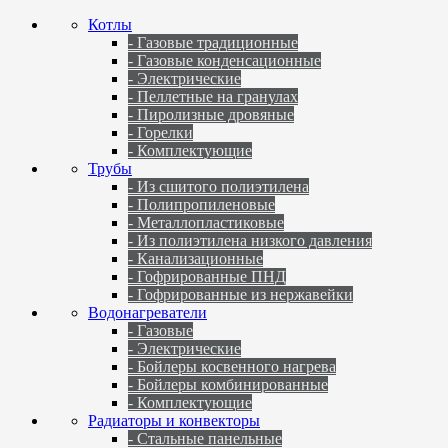
Котлы
- Газовые традиционные
- Газовые конденсационные
- Электрические
- Пеллетные на гранулах
- Пиролизные дровяные
- Горелки
- Комплектующие
Трубы
- Из сшитого полиэтилена
- Полипропиленовые
- Металлопластиковые
- Из полиэтилена низкого давления
- Канализационные
- Гофрированные ПНД
- Гофрированные из нержавейки
Водонагреватели
- Газовые
- Электрические
- Бойлеры косвенного нагрева
- Бойлеры комбинированные
- Комплектующие
Радиаторы и конвекторы
- Стальные панельные