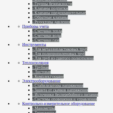
- Группы безопасности
- Клапаны подпитки
- Клапаны предохранительные
- Обратные клапаны
- Редукторы давления
Приборы учета
- Счетчики тепла
- Счетчики воды
- Счетчики газа
Инструменты
- Для металлопластиковых труб
- Для полипропиленовых труб
- Для труб из сшитого полиэтилена
Теплоизоляция
- Трубная
- Листовая
- Комплектующие
Электрооборудование
- Стабилизаторы напряжения
- Защита от скачков напряжения
- Источники бесперебойного питания
- Системы оповещения и управления
Контрольно-измерительное оборудование
- Манометры
- Термометры