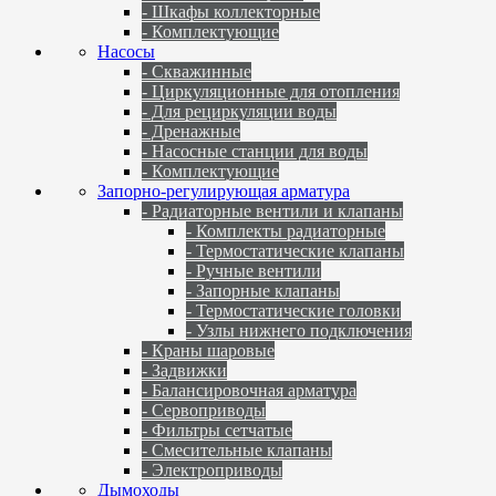
- Шкафы коллекторные
- Комплектующие
Насосы
- Скважинные
- Циркуляционные для отопления
- Для рециркуляции воды
- Дренажные
- Насосные станции для воды
- Комплектующие
Запорно-регулирующая арматура
- Радиаторные вентили и клапаны
- Комплекты радиаторные
- Термостатические клапаны
- Ручные вентили
- Запорные клапаны
- Термостатические головки
- Узлы нижнего подключения
- Краны шаровые
- Задвижки
- Балансировочная арматура
- Сервоприводы
- Фильтры сетчатые
- Смесительные клапаны
- Электроприводы
Дымоходы