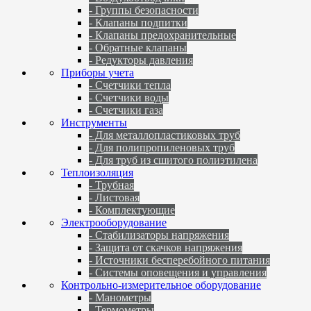
- Группы безопасности
- Клапаны подпитки
- Клапаны предохранительные
- Обратные клапаны
- Редукторы давления
Приборы учета
- Счетчики тепла
- Счетчики воды
- Счетчики газа
Инструменты
- Для металлопластиковых труб
- Для полипропиленовых труб
- Для труб из сшитого полиэтилена
Теплоизоляция
- Трубная
- Листовая
- Комплектующие
Электрооборудование
- Стабилизаторы напряжения
- Защита от скачков напряжения
- Источники бесперебойного питания
- Системы оповещения и управления
Контрольно-измерительное оборудование
- Манометры
- Термометры