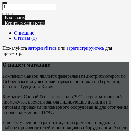
В корзину
Купить в один клик
Описание
Отзывы (0)
Пожалуйста
авторизуйтесь
или
зарегистрируйтесь
для
просмотра
О нашем магазине
Компания Санвэй является федеральным дистрибьютером по
16 брендам и осуществляет прямые поставки из Германии,
Италии, Турции, и Китая.
Компания Санвэй была основана в 2011 году и за короткий
промежуток времени заняла лидирующие позиции по
оптовым продажам инженерного оборудования для отопления
и водоснабжения в ПФО.
Залогом успешного развития , стал грамотный подход в
выборе производителей и поставщиков оборудования. Акцент