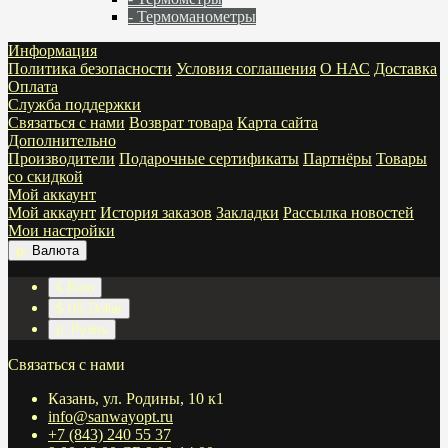
- Термоманометры
Информация
Политика безопасности
Условия соглашения
О НАС
Доставка
Оплата
Служба поддержки
Связаться с нами
Возврат товара
Карта сайта
Дополнительно
Производители
Подарочные сертификаты
Партнёры
Товары
со скидкой
Мой аккаунт
Мой аккаунт
История заказов
Закладки
Рассылка новостей
Мои настройки
р.
Валюта
€ Euro
$ US Dollar
р. Рубль
Связаться с нами
Казань, ул. Родины, 10 к1
info@sanwayopt.ru
+7 (843) 240 55 37