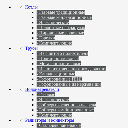
Котлы
- Газовые традиционные
- Газовые конденсационные
- Электрические
- Пеллетные на гранулах
- Пиролизные дровяные
- Горелки
- Комплектующие
Трубы
- Из сшитого полиэтилена
- Полипропиленовые
- Металлопластиковые
- Из полиэтилена низкого давления
- Канализационные
- Гофрированные ПНД
- Гофрированные из нержавейки
Водонагреватели
- Газовые
- Электрические
- Бойлеры косвенного нагрева
- Бойлеры комбинированные
- Комплектующие
Радиаторы и конвекторы
- Стальные панельные